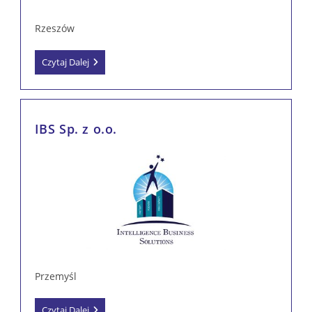
Rzeszów
HARDY
Czytaj Dalej
MANAGEMENT
GROUP
Sp.
Z
O.o.
IBS Sp. z o.o.
Przemyśl
IBS
Czytaj Dalej