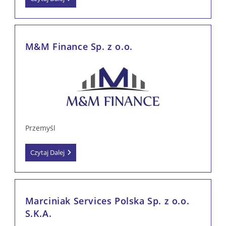
Sp.
Z
O.o.
M&M Finance Sp. z o.o.
Przemyśl
M&M
Czytaj Dalej
Finance
Sp.
Z
O.o.
Marciniak Services Polska Sp. z o.o.
S.K.A.