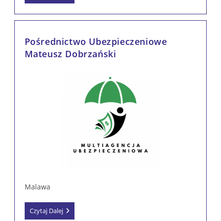
Dom
Ubezpieczeń
Sp.
Z
O.o.
Pośrednictwo Ubezpieczeniowe
Mateusz Dobrzański
Malawa
Pośrednictwo
Czytaj Dalej
Ubezpieczeniowe