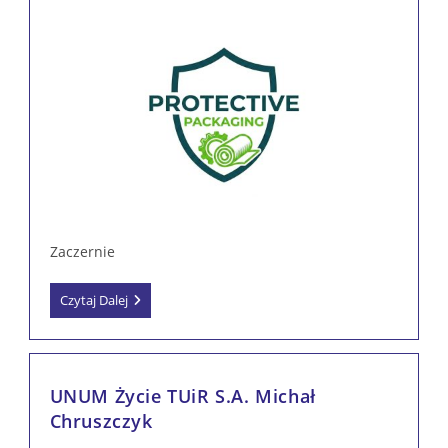
Zaczernie
Protective
Czytaj Dalej
Sp.
Z
O.o.
UNUM Życie TUiR S.A. Michał
Chruszczyk