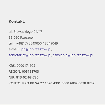
Kontakt:
ul. Słowackiego 24/47
35-060 Rzeszów
tel.: +48(17) 8549050 / 8549049
e-mail:
iph@iph.rzeszow.pl
,
sekretariat@iph.rzeszow.pl
,
szkolenia@iph.rzeszow.pl
KRS: 0000171929
REGON: 005151703
NIP: 813-02-68-780
KONTO: PKO BP SA 27 1020 4391 0000 6802 0078 8752