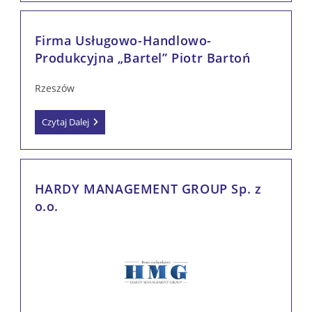
Z
O.o.
Firma Usługowo-Handlowo-
Produkcyjna „Bartel” Piotr Bartoń
Rzeszów
Firma
Czytaj Dalej
Usługowo-
Handlowo-
Produkcyjna
„Bartel”
Piotr
HARDY MANAGEMENT GROUP Sp. z
Bartoń
o.o.