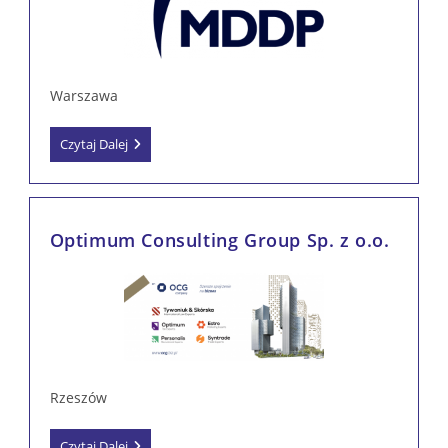
Warszawa
MDDP
Czytaj Dalej
Michalik
Dłuska
Dziedzic
I
Partnerzy
Optimum Consulting Group Sp. z o.o.
Spółka
Doradztwa
Podatkowego
S.A.
Rzeszów
Optimum
Czytaj Dalej