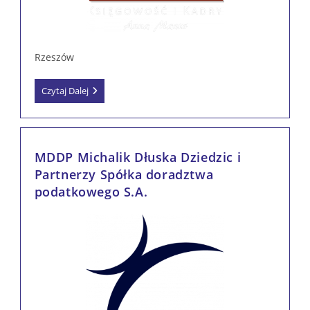
Rzeszów
MAZUR
Czytaj Dalej
Księgowość
I
Kadry
Anna
Mazur
MDDP Michalik Dłuska Dziedzic i
Partnerzy Spółka doradztwa
podatkowego S.A.