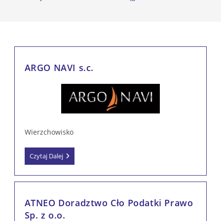
ARGO NAVI s.c.
Wierzchowisko
ARGO
Czytaj Dalej
NAVI
S.c.
ATNEO Doradztwo Cło Podatki Prawo
Sp. z o.o.