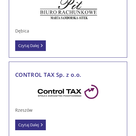
Dębica
Biuro
Czytaj Dalej
Rachunkowe
PIT
Marta
Samborska-
Sitek
CONTROL TAX Sp. z o.o.
Rzeszów
CONTROL
Czytaj Dalej
TAX
Sp.