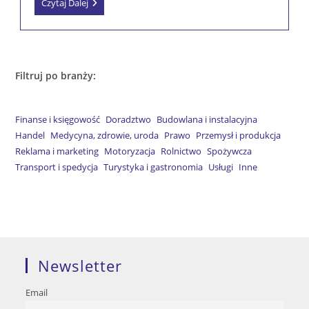
Wektor
Czytaj Dalej
Wiedzy
Sp.
Z
O.o.
Filtruj po branży:
Finanse i księgowość
Doradztwo
Budowlana i instalacyjna
Handel
Medycyna, zdrowie, uroda
Prawo
Przemysł i produkcja
Reklama i marketing
Motoryzacja
Rolnictwo
Spożywcza
Transport i spedycja
Turystyka i gastronomia
Usługi
Inne
Newsletter
Email