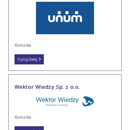
Rzeszów
UNUM
Czytaj Dalej
Życie
TUiR
S.A.
Michał
Chruszczyk
Wektor Wiedzy Sp. z o.o.
Rzeszów