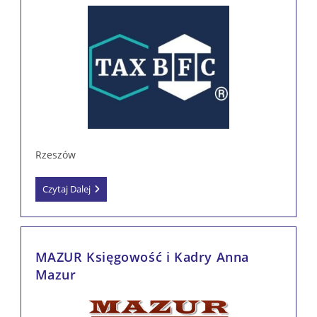
Rzeszów
Marciniak
Czytaj Dalej
Services
Polska
Sp.
Z
O.o.
MAZUR Księgowość i Kadry Anna
S.K.A.
Mazur