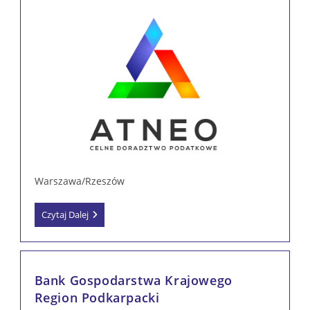
Warszawa/Rzeszów
ATNEO
Czytaj Dalej
Doradztwo
Cło
Podatki
Prawo
Sp.
Bank Gospodarstwa Krajowego
Z
O.o.
Region Podkarpacki