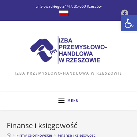
Skip
ul. Słowackiego 24/47, 35-060 Rzeszów
to
Op
content
IZBA PRZEMYSŁOWO-HANDLOWA W RZESZOWIE
MENU
Finanse i księgowość
>
Firmy członkowskie
>
Finanse i księgowość