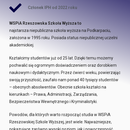
Członek IPH od 2022 roku
WSPiA Rzeszowska Szkoła Wyższa to
najstarsza niepubliczna szkoła wyższa na Podkarpaciu,
założona w 1995 roku. Posiada status niepublicznej uczelni
akademickiej.
Kształcimy studentów już od 25 lat. Dzięki temu możemy
pochwalić się ogromnym doświadczeniem oraz dorobkiem
naukowym i dydaktycznym. Przez ćwierć wieku, powierzając
swoją przyszłość, zaufało nam ponad 40 tysięcy studentów
– obecnych absolwentów. Obecnie szkoła kształci na
kierunkach – Prawa, Administracji, Zarządzania,
Bezpieczeństwa Wewnętrznego i Kryminalistyki.
Powodów, dla których warto rozpocząć studia w WSPiA
Rzeszowskiej Szkole Wyższej, jest wiele. Najważniejsze,
pokazujące zarówno wysoki poziom, jak i nowoczesność