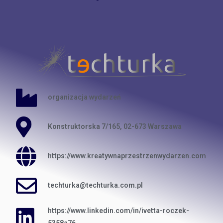
organizacja wydarzeń
Konstruktorska 7/165, 02-673 Warszawa
https://www.kreatywnaprzestrzenwydarzen.com
techturka@techturka.com.pl
https://www.linkedin.com/in/ivetta-roczek-
5358a76