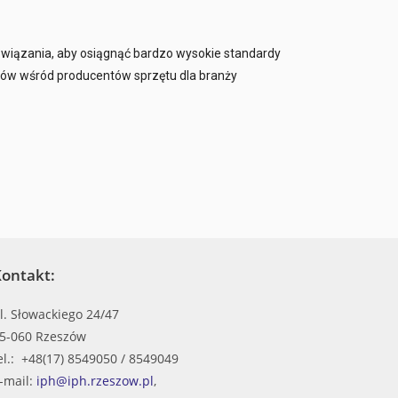
wiązania, aby osiągnąć bardzo wysokie standardy
erów wśród producentów sprzętu dla branży
ontakt:
l. Słowackiego 24/47
5-060 Rzeszów
el.: +48(17) 8549050 / 8549049
-mail:
iph@iph.rzeszow.pl
,