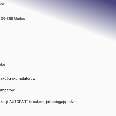
rów
, 39-300 Mielec
l
oku
 jakości akumulatorów
kamperów.
acji. AUTOPART to sukces, jaki osiągają ludzie