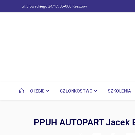
ul. Słowackiego 24/47, 35-060 Rzeszów
O IZBIE
CZŁONKOSTWO
SZKOLENIA
PPUH AUTOPART Jacek Bą