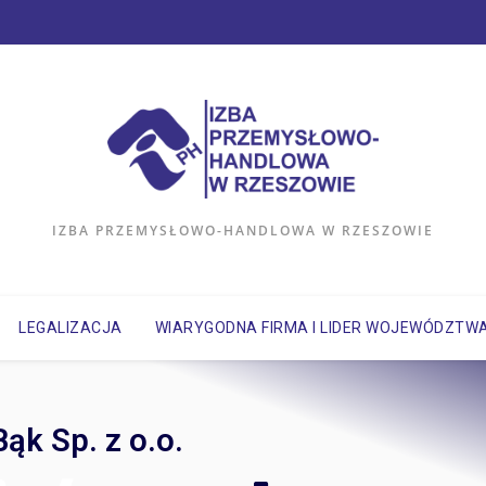
IZBA PRZEMYSŁOWO-HANDLOWA W RZESZOWIE
LEGALIZACJA
WIARYGODNA FIRMA I LIDER WOJEWÓDZTW
k Sp. z o.o.