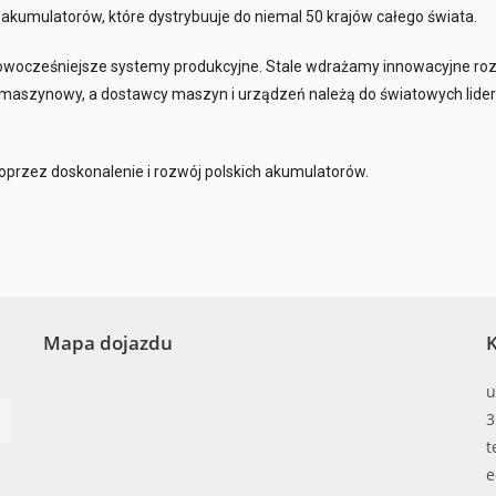
kumulatorów, które dystrybuuje do niemal 50 krajów całego świata.
nowocześniejsze systemy produkcyjne. Stale wdrażamy innowacyjne roz
ark maszynowy, a dostawcy maszyn i urządzeń należą do światowych lid
 poprzez doskonalenie i rozwój polskich akumulatorów.
Mapa dojazdu
K
u
3
t
e