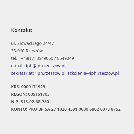
Kontakt:
ul. Słowackiego 24/47
35-060 Rzeszów
tel.: +48(17) 8549050 / 8549049
e-mail:
iph@iph.rzeszow.pl
,
sekretariat@iph.rzeszow.pl
,
szkolenia@iph.rzeszow.pl
KRS: 0000171929
REGON: 005151703
NIP: 813-02-68-780
KONTO: PKO BP SA 27 1020 4391 0000 6802 0078 8752