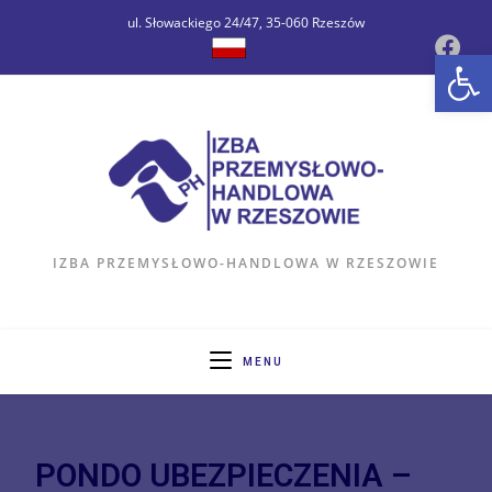
ul. Słowackiego 24/47, 35-060 Rzeszów
Op
IZBA PRZEMYSŁOWO-HANDLOWA W RZESZOWIE
MENU
PONDO UBEZPIECZENIA –