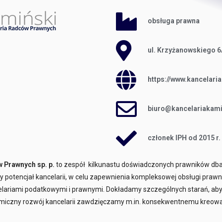
obsługa prawna
ul. Krzyżanowskiego 6
https://www.kancelaria
biuro@kancelariakami
członek IPH od 2015 r.
 Prawnych sp. p.
to zespół kilkunastu doświadczonych prawników db
otencjał kancelarii, w celu zapewnienia kompleksowej obsługi prawnej
celariami podatkowymi i prawnymi. Dokładamy szczególnych starań, ab
amiczny rozwój kancelarii zawdzięczamy m.in. konsekwentnemu kreowa