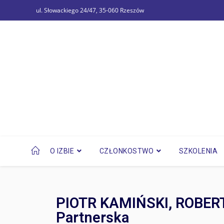
ul. Słowackiego 24/47, 35-060 Rzeszów
O IZBIE
CZŁONKOSTWO
SZKOLENIA
PIOTR KAMIŃSKI, ROBE
Partnerska