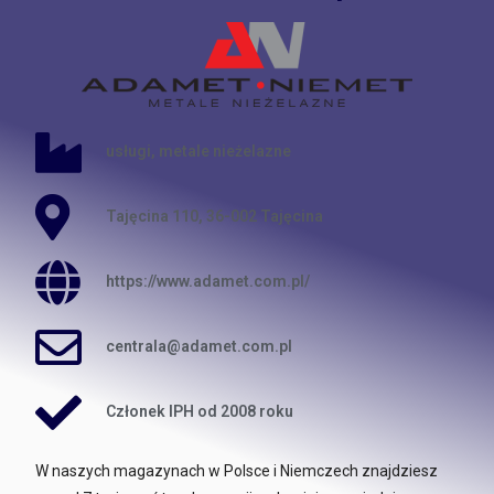
usługi, metale nieżelazne
Tajęcina 110, 36-002 Tajęcina
https://www.adamet.com.pl/
centrala@adamet.com.pl
Członek IPH od 2008 roku
W naszych magazynach w Polsce i Niemczech znajdziesz