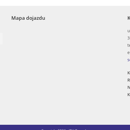
Mapa dojazdu
K
u
3
t
e
s
K
R
N
K