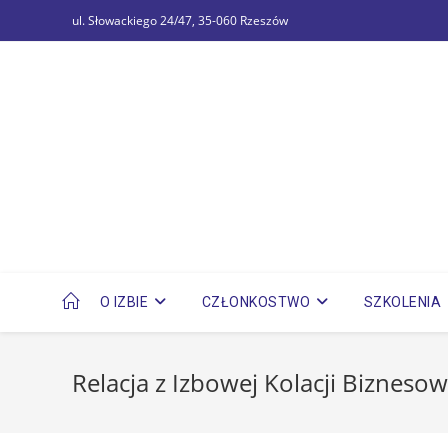
ul. Słowackiego 24/47, 35-060 Rzeszów
O IZBIE
CZŁONKOSTWO
SZKOLENIA
Relacja z Izbowej Kolacji Biznesow