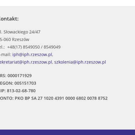
ontakt:
l. Słowackiego 24/47
5-060 Rzeszów
el.: +48(17) 8549050 / 8549049
-mail:
iph@iph.rzeszow.pl
,
ekretariat@iph.rzeszow.pl
,
szkolenia@iph.rzeszow.pl
RS: 0000171929
EGON: 005151703
IP: 813-02-68-780
ONTO: PKO BP SA 27 1020 4391 0000 6802 0078 8752