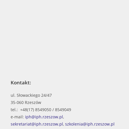
Kontakt:
ul. Słowackiego 24/47
35-060 Rzeszów
tel.: +48(17) 8549050 / 8549049
e-mail:
iph@iph.rzeszow.pl
,
sekretariat@iph.rzeszow.pl
,
szkolenia@iph.rzeszow.pl