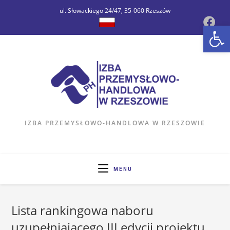
ul. Słowackiego 24/47, 35-060 Rzeszów
Op
IZBA PRZEMYSŁOWO-HANDLOWA W RZESZOWIE
MENU
Lista rankingowa naboru
uzupełniającego III edycji projektu