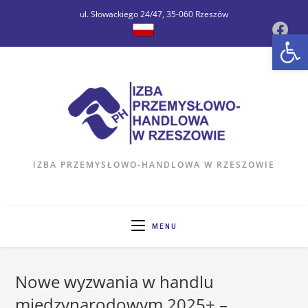
ul. Słowackiego 24/47, 35-060 Rzeszów
Op
IZBA PRZEMYSŁOWO-HANDLOWA W RZESZOWIE
MENU
Nowe wyzwania w handlu
międzynarodowym 2025+ –